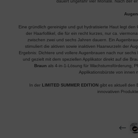
dauert ungefähr vier Monate. Nach der e
Augenb
Eine gründlich gereinigte und gut hydratisierte Haut legt d
der Haarfollikel, die für ein recht kurzes, nur ca. vier
zwischen zwei und sechs Jahren dauern. Ein Augenbra
stimuliert die aktiven sowie inaktiven Haarwurzeln der A
Ergebnis: Dichtere und vollere Augenbrauen nach nur sechs
und gezielt mit dem speziellen Applikator direkt auf die
Braun
als 4-in-1-Lösung für Wachstumsförderung
Applikationsbürste von innen
In der
LIMITED SUMMER EDITION
gibt es aktuell 
innovativen Produkt