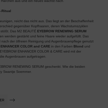
s Härchen aus und ein neues wächst nach.
-Ritual
nigen, reicht das nicht aus. Das liegt an der Beschaffenheit
r Unterschied gegenüber Kopfhaaren, deren Wachstumszyklen
en stößt. Das M2 BEAUTÉ
EYEBROW RENEWING SERUM
en werden gestärkt und feine Haare wieder aufgefüllt. Das
 nach der ölfreien Reinigung und Augenbrauenpflege genutzt
ENHANCER COLOR and CARE
in den Farben
Blond
und
EAUTÉ EYEBROW ENHANCER COLOR & CARE wird mit der
 die Augenbrauen aufgetragen.
YEBROW RENEWING SERUM geschenkt. Wie die beiden
uty Swantje Soemmer.
NER