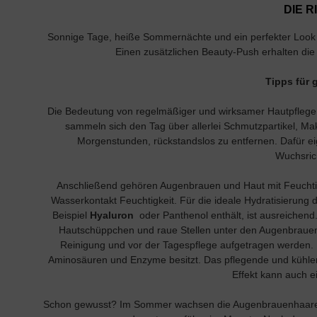
DIE 
Sonnige Tage, heiße Sommernächte und ein perfekter Look –
Einen zusätzlichen Beauty-Push erhalten d
Tipps für 
Die Bedeutung von regelmäßiger und wirksamer Hautpflege is
sammeln sich den Tag über allerlei Schmutzpartikel, M
Morgenstunden, rückstandslos zu entfernen. Dafür eign
Wuchsric
Anschließend gehören Augenbrauen und Haut mit Feuchtig
Wasserkontakt Feuchtigkeit. Für die ideale Hydratisierung
Beispiel
Hyaluron
oder Panthenol enthält, ist ausreichen
Hautschüppchen und raue Stellen unter den Augenbrauenha
Reinigung und vor der Tagespflege aufgetragen werden. 
Aminosäuren und Enzyme besitzt. Das pflegende und kühle
Effekt kann auch e
Schon gewusst? Im Sommer wachsen die Augenbrauenhaare etw