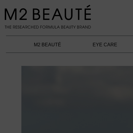
springen
Zur Hauptnavigation springen
M2 BEAUTÉ
EYE CARE