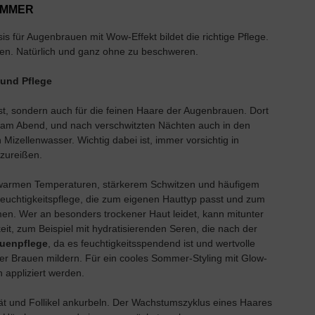
OMMER
für Augenbrauen mit Wow-Effekt bildet die richtige Pflege.
en. Natürlich und ganz ohne zu beschweren.
 und Pflege
st, sondern auch für die feinen Haare der Augenbrauen. Dort
s am Abend, und nach verschwitzten Nächten auch in den
 Mizellenwasser. Wichtig dabei ist, immer vorsichtig in
zureißen.
r warmen Temperaturen, stärkerem Schwitzen und häufigem
Feuchtigkeitspflege, die zum eigenen Hauttyp passt und zum
men. Wer an besonders trockener Haut leidet, kann mitunter
t, zum Beispiel mit hydratisierenden Seren, die nach der
uenpflege
, da es feuchtigkeitsspendend ist und wertvolle
 Brauen mildern. Für ein cooles Sommer-Styling mit Glow-
appliziert werden.
t und Follikel ankurbeln. Der Wachstumszyklus eines Haares