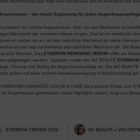
rsten Wachstumsphase folgt eine Ruhephase und im Anschluss fällt da
rauenseren – die ideale Ergänzung für jedes Augenbrauenpflege
en Grundstein für schöne Augenbrauen. Aber um das Wachstum zu beschleu
monatiges Wachstum der einzelnen Haare sorgen. Das ist ein deutliche
uenserum setzen da an, wo das natürliche Wachstum an seine Grenz
ugenbrauen und regt nachweislich das natürliche Wachstum an. Die Brau
 bis acht Wochen. Das
EYEBROW RENEWING SERUM
sollte am Abend
 Brauen aufgetragen werden. Tagsüber rundet der M2 BEAUTÉ
EYEBROW 
, Pflege, Tönung und Styling die Augenbrauenpflege ab. Der M2 B
 nach außen mit einer leichten Aufwärtsbewegung in Wuchsrichtung auf
den EYEBROWN ENHANCER COLOR & CARE als exklusive Probe zum E
e für Augenbrauen gemeinsam starke Highlights setzen, zeigt uns Bea
EYEBROW TRENDS 2024
M2 BEAUTÉ x VIKI ORT