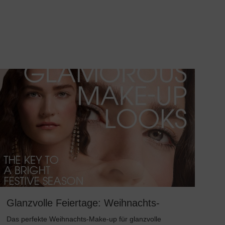
Glanzvolle Feiertage: Weihnachts-
G
Make-up für strahlende Augen
S
Das perfekte Weihnachts-Make-up für glanzvolle
Ein