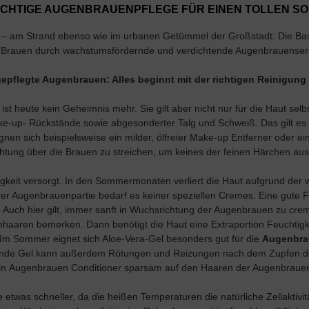
RICHTIGE AUGENBRAUENPFLEGE FÜR EINEN TOLLEN S
 am Strand ebenso wie im urbanen Getümmel der Großstadt: Die Basis 
ie Brauen durch wachstumsfördernde und verdichtende Augenbrauenser
gepflegte Augenbrauen: Alles beginnt mit der richtigen Reinigung
t heute kein Geheimnis mehr. Sie gilt aber nicht nur für die Haut selb
ake-up- Rückstände sowie abgesonderter Talg und Schweiß. Das gilt e
en sich beispielsweise ein milder, ölfreier
Make-up Entferner
oder ein
htung über die Brauen zu streichen, um keines der feinen Härchen aus
keit versorgt. In den Sommermonaten verliert die Haut aufgrund de
 der Augenbrauenpartie bedarf es keiner speziellen Cremes. Eine gute 
d. Auch hier gilt, immer sanft in Wuchsrichtung der Augenbrauen zu cre
aren bemerken. Dann benötigt die Haut eine Extraportion Feuchtigkei
Im Sommer eignet sich Aloe-Vera-Gel besonders gut für die
Augenbra
nde Gel kann außerdem Rötungen und Reizungen nach dem Zupfen der
in
Augenbrauen Conditioner
sparsam auf den Haaren der Augenbrauen 
as schneller, da die heißen Temperaturen die natürliche Zellaktivitä