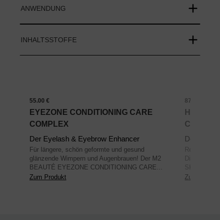
ANWENDUNG
INHALTSSTOFFE
55.00 €
87.00 €
EYEZONE CONDITIONING CARE
HYBRID 
COMPLEX
COLLAG
Der Eyelash & Eyebrow Enhancer
Der Skin R
Für längere, schön geformte und gesund
Reichhaltig
glänzende Wimpern und Augenbrauen! Der M2
Die ULTRA
BEAUTÉ EYEZONE CONDITIONING CARE...
SKIN EYE 
Zum Produkt
Zum Produk