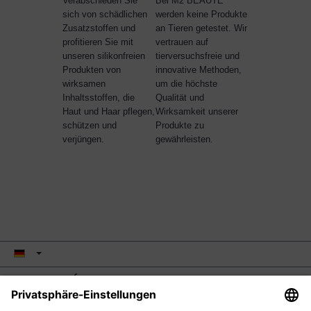
Verabschieden Sie
Bei M2 BEAUTÉ
sich von schädlichen
werden keine Produkte
Zusatzstoffen und
an Tieren getestet. Wir
profitieren Sie mit
vertrauen auf
unseren silikonfreien
tierversuchsfreie und
Produkten von
innovative Methoden,
wirksamen
um die höchste
Inhaltsstoffen, die
Qualität und
Haut und Haar pflegen,
Wirksamkeit unserer
schützen und
Produkte zu
verjüngen.
gewährleisten.
M2 BEAUTÉ