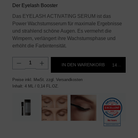
Der Eyelash Booster
Das EYELASH ACTIVATING SERUM ist das
Power Wachstumsserum für maximale Ergebnisse
und strahlend schöne Augen. Es vermehrt die
Wimpern, verlängert ihre Wachstumsphase und
erhöht die Farbintensität.
Produkt Anzahl: Gib den gewünschten Wert
IN DEN WARENKORB
145,00 €*
Preise inkl. MwSt. zzgl. Versandkosten
Inhalt:
4 ML
/ 0,14 FL.OZ.