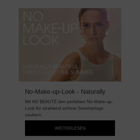
No-Make-up-Look - Naturally
Da
beautiful throughout the
B
Mit M2 BEAUTÉ den perfekten No-Make-up-
Da
summer
Look für strahlend schöne Sommertage
di
zaubern.
Sty
WEITERLESEN