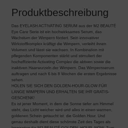
Produktbeschreibung
Das EYELASH ACTIVATING SERUM aus der M2 BEAUTÉ
Eye Care Serie ist ein hochwirksames Serum, das
Wachstum der Wimpern fördert. Sein innovativer
Wirkstoffkomplex kräftigt die Wimpern, verleiht ihnen
Volumen und lässt sie wachsen. In Kombination mit
pflegenden Komponenten stärkt und stimuliert der
hocheffiziente Activating Complex die aktiven sowie die
inaktiven Haarwurzeln der Wimpern. Das Wimpernserum
auftragen und nach 6 bis 8 Wochen die ersten Ergebnisse
sehen.
HOLEN SIE SICH DEN GOLDEN-HOUR-GLOW FÜR
LANGE WIMPERN UND ERHALTEN SIE IHR GRATIS-
GESCHENK!
Es ist jener Moment, in dem die Sonne tiefer am Himmel
steht, das Licht weicher wird und alles in einen warmen,
goldenen Schein getaucht ist: die Golden Hour. Und
genau deshalb dient diese schönste Zeit des Tages als
Inspiration für M2 BEAUTÉ GOLDEN. HOUR. NOW. Zum