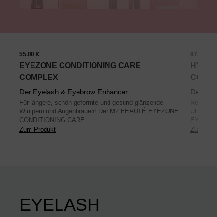
55.00 €
87.00 €
EYEZONE CONDITIONING CARE
HYBRI
COMPLEX
COLL
Der Eyelash & Eyebrow Enhancer
Der Ski
Für längere, schön geformte und gesund glänzende
Reichhalt
Wimpern und Augenbrauen! Der M2 BEAUTÉ EYEZONE
ULTRA P
CONDITIONING CARE...
EYE MAS
Zum Produkt
Zum Prod
EYELASH