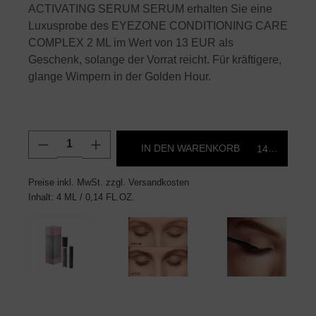
ACTIVATING SERUM SERUM erhalten Sie eine
Luxusprobe des EYEZONE CONDITIONING CARE
COMPLEX 2 ML im Wert von 13 EUR als
Geschenk, solange der Vorrat reicht. Für kräftigere,
glange Wimpern in der Golden Hour.
Produkt Anzahl: Gib den gewünschten Wert
IN DEN WARENKORB
145,00 €*
Preise inkl. MwSt. zzgl. Versandkosten
Inhalt:
4 ML
/ 0,14 FL.OZ.